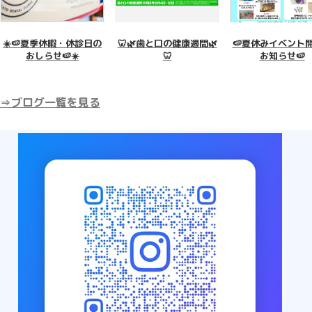
🦷🌿歯と口の健康週間🌿
🍉夏休みイベント開催の
🌸新生活・新学期
🦷
お知らせ🍉
るみなさまへ
⇒ブログ一覧を見る